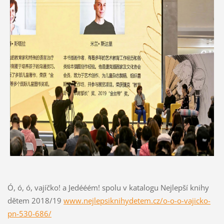
Ó, ó, ó, vajíčko! a Jedééém! spolu v katalogu Nejlepší knihy
dětem 2018/19
www.nejlepsiknihydetem.cz/o-o-o-vajicko-
pn-530-686/