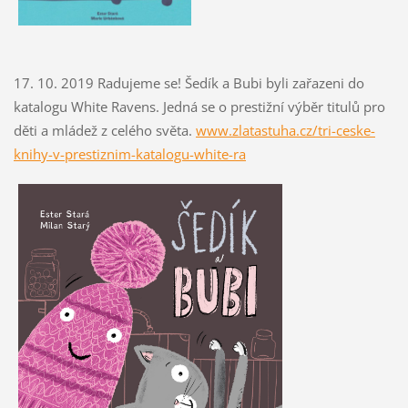
17. 10. 2019 Radujeme se! Šedík a Bubi byli zařazeni do
katalogu White Ravens. Jedná se o prestižní výběr titulů pro
děti a mládež z celého světa.
www.zlatastuha.cz/tri-ceske-
knihy-v-prestiznim-katalogu-white-ra