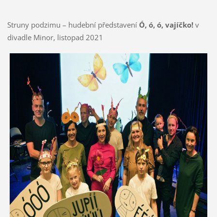
Struny podzimu – hudební představení
Ó, ó, ó, vajíčko!
v
divadle Minor, listopad 2021