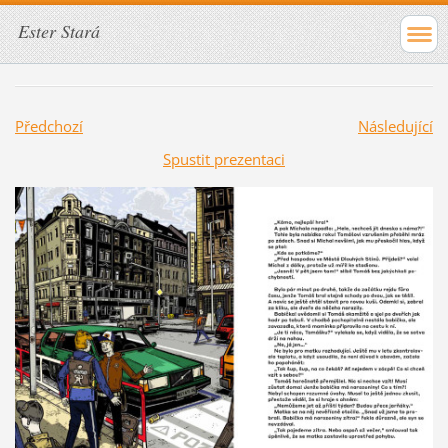
Ester Stará
Předchozí
Následující
Spustit prezentaci