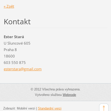
« Zpět
Kontakt
Ester Stará
U Sluncové 605
Praha 8
18600
603 550 875
estersta
ra@gmail
.com
© 2012 Všechna práva vyhrazena.
Vytvořeno službou
Webnode
Zobrazit:
Mobilní verzi
|
Standardní verzi