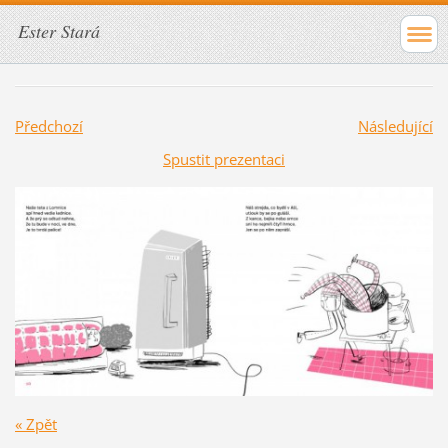
Ester Stará
Předchozí
Následující
Spustit prezentaci
« Zpět