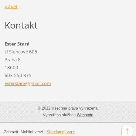
« Zpět
Kontakt
Ester Stará
U Sluncové 605
Praha 8
18600
603 550 875
estersta
ra@gmail
.com
© 2012 Všechna práva vyhrazena.
Vytvořeno službou
Webnode
Zobrazit:
Mobilní verzi
|
Standardní verzi