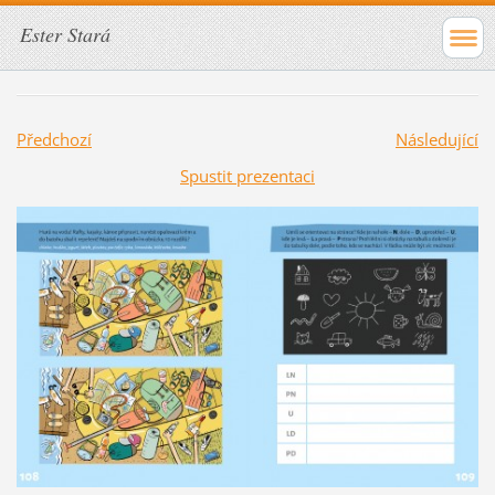
Ester Stará
Předchozí
Následující
Spustit prezentaci