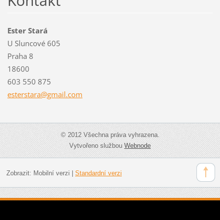
Kontakt
Ester Stará
U Sluncové 605
Praha 8
18600
603 550 875
estersta
ra@gmail
.com
© 2012 Všechna práva vyhrazena.
Vytvořeno službou
Webnode
Zobrazit:
Mobilní verzi
|
Standardní verzi