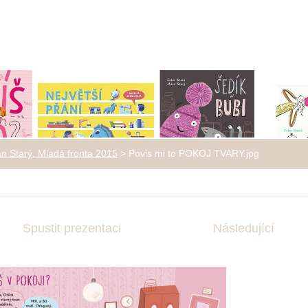
lan Starý, Mladá fronta 2015
>
Povis mi to POKOJ TVARY.jpg
Spustit prezentaci
Následující