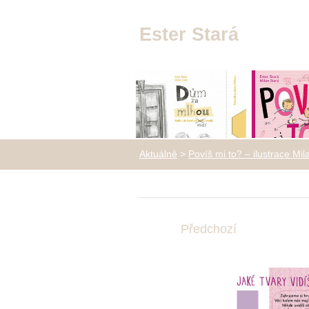
Ester Stará
Aktuálně
>
Povíš mi to? – ilustrace Mi
Předchozí