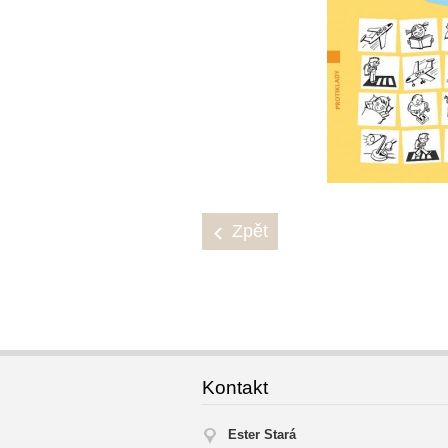
Zpět
Kontakt
Ester Stará