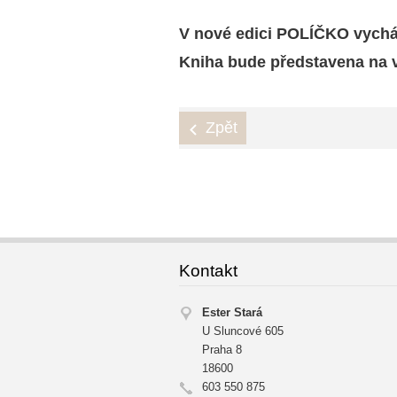
V nové edici POLÍČKO vycház
Kniha bude představena na v
Zpět
Kontakt
Ester Stará
U Sluncové 605
Praha 8
18600
603 550 875