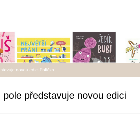
dstavuje novou edici Políčko
. pole představuje novou edici